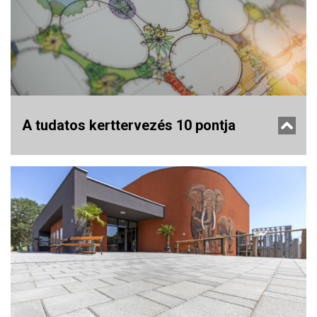
A tudatos kerttervezés 10 pontja
Ahhoz, hogy jövőbeni kerted valóban élhető és fenntartható
legyen, érdemes tudatosan készülni, és lépésről lépésre haladni a
kerttervezéssel és kivitelezéssel. A házépítés előtti tervezgetés és
az építkezés utáni kert tervezés egyformán izgalmas, és
kihívásokat rejtő feladat lehet! Mutatjuk, mire figyelj!
tovább olvasom