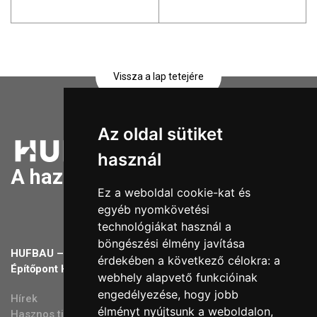
Vissza a lap tetejére
Az oldal sütiket
használ
A hazai építőpont hálózat
Ez a weboldal cookie-kat és
egyéb nyomkövetési
technológiákat használ a
böngészési élmény javítása
HUFBAU – A hazai
Kapcsolat
érdekében a következő célokra:
a
Építőpont Hálózat
webhely alapvető funkcióinak
+36 23 784 237
engedélyezése
,
hogy jobb
Hírek
ugyfelszolgalat@hufbau.hu
élményt nyújtsunk a weboldalon
,
Hasznos tippek