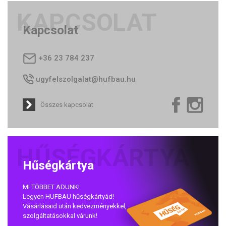
Kapcsolat
+36 23 784 237
ugyfelszolgalat@hufbau.hu
Összes kapcsolat
Hűségkártya
MI TÖBBET ADUNK!
Legyen HUFBAU hűségkártyád!
Vásárlásaid után kedvezményekkel,
szolgáltatásokkal várunk!