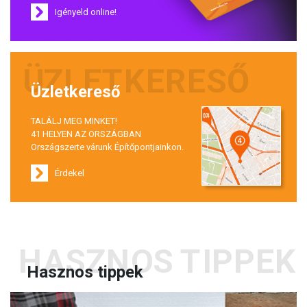
Igényeld online!
Üzletkereső
TALÁLJ MEG MINKET!
41 HELYEN AZ ORSZÁGBAN
Országszerte várunk Építőpontjainkon.
Érdekel
Hasznos tippek