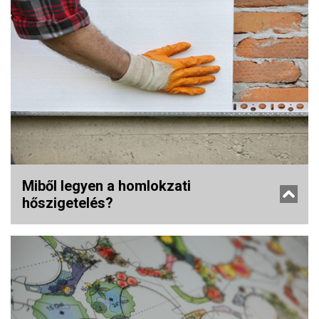
Miből legyen a homlokzati
hőszigetelés?
A gázkülönbözetről értesítő számlák láttán sokan fogják a fejüket:
miért nem történt meg a homlokzati hőszigetelés már tavaly. Most
újra itt az alkalom felszerelni a megfelelő anyagot. De hungarocell,
grafitos EPS vagy kőzetgyapot kerüljön a falra?
tovább olvasom