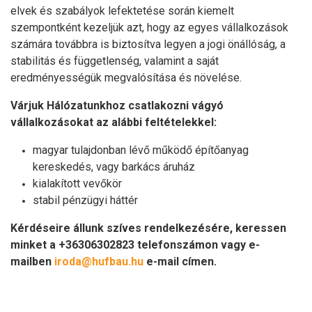
elvek és szabályok lefektetése során kiemelt
szempontként kezeljük azt, hogy az egyes vállalkozások
számára továbbra is biztosítva legyen a jogi önállóság, a
stabilitás és függetlenség, valamint a saját
eredményességük megvalósítása és növelése.
Várjuk Hálózatunkhoz csatlakozni vágyó
vállalkozásokat az alábbi feltételekkel:
magyar tulajdonban lévő működő építőanyag
kereskedés, vagy barkács áruház
kialakított vevőkör
stabil pénzügyi háttér
Kérdéseire állunk szíves rendelkezésére, keressen
minket a +36306302823 telefonszámon vagy e-
mailben
iroda@hufbau.hu
e-mail címen.